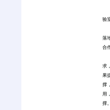
验
落
合
求
果
撑
用
撑