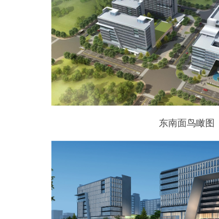
东南面鸟瞰图